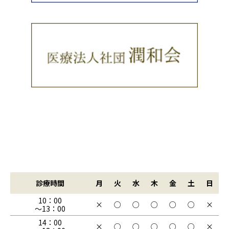
診療時間
月
火
水
木
金
土
日
10：00
×
○
○
○
○
○
×
～13：00
14：00
×
○
○
○
○
○
×