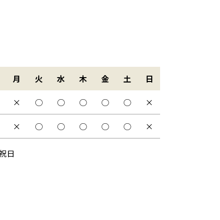
月
火
水
木
金
土
日
×
○
○
○
○
○
×
×
○
○
○
○
○
×
祝日